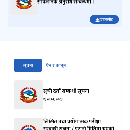
सार्वजनिक अनुरोध सम्बन्धमा ।
डाउनलोड
सीधा
सूचना
ऐन र कानून
पहिलो
(सक्रिय ट्याब)
ट्याबको
सामग्रीमा
जानुहोस्
सुची दर्ता सम्बन्धी सूचना
१३ साउन, २०८३
लिखित तथा प्रयोगात्मक परीक्षा
सम्बन्धी सुूचना / पुरानो मितिमा भएको