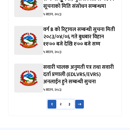
सूचनाको मिति संसोधन सम्बन्धमा
५ साउन, २०८३
वर्ग B को रिट्रायल सम्बन्धी सुचना मिती
२०८३/०४/०६ गते बुधबार विहान
११ः०० बजे देखि १ः०० बजे सम्म
५ साउन, २०८३
सवारी चालक अनुमती पत्र तथा सवारी
दर्ता प्रणाली (EDLVRS/EVRS)
अनलाईन हुने सम्बन्धी सुचना
५ साउन, २०८३
१
२
३